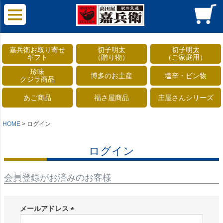
嘉兵衛お取り寄せ
切子明太
切子明太
ギフト
（贈り物）
（ご家庭用）
珍味
博多のお土産
塩辛・ビン物
クジラ商品
あご商品
福さ屋商品
庄屋さんシリーズ
HOME
ログイン
ログイン
会員登録がお済みのお客様
メールアドレス
(