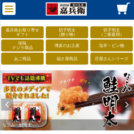
嘉兵衛お取り寄せ
切子明太
切子明太
ギフト
（贈り物）
（ご家庭用）
珍味
博多のお土産
塩辛・ビン物
クジラ商品
あご商品
福さ屋商品
庄屋さんシリーズ
なごみ 鮭明太