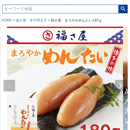
HOME
福さ屋 辛子明太子
福さ屋 まろやかめんたい180ｇ