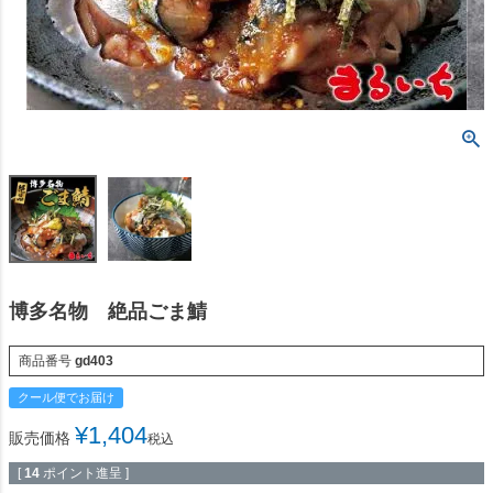
博多名物 絶品ごま鯖
商品番号
gd403
クール便でお届け
¥
1,404
販売価格
税込
[
14
ポイント進呈 ]