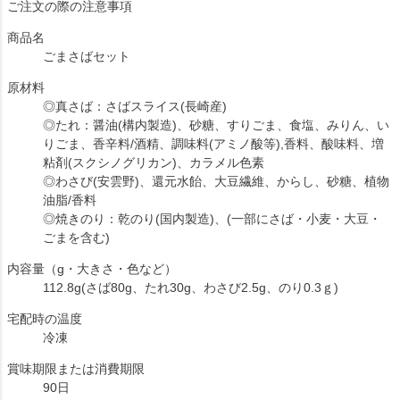
ご注文の際の注意事項
商品名
ごまさばセット
原材料
◎真さば：さばスライス(長崎産)
◎たれ：醤油(構内製造)、砂糖、すりごま、食塩、みりん、い
りごま、香辛料/酒精、調味料(アミノ酸等),香料、酸味料、増
粘剤(スクシノグリカン)、カラメル色素
◎わさび(安雲野)、還元水飴、大豆繊維、からし、砂糖、植物
油脂/香料
◎焼きのり：乾のり(国内製造)、(一部にさば・小麦・大豆・
ごまを含む)
内容量（g・大きさ・色など）
112.8g(さば80g、たれ30g、わさび2.5g、のり0.3ｇ)
宅配時の温度
冷凍
賞味期限または消費期限
90日