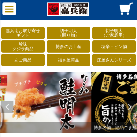
嘉兵衛お取り寄せ
切子明太
切子明太
ギフト
（贈り物）
（ご家庭用）
珍味
博多のお土産
塩辛・ビン物
クジラ商品
あご商品
福さ屋商品
庄屋さんシリーズ
博多名物 絶品ごま鯖