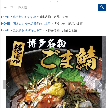
HOME
嘉兵衛のおすすめ
博多名物 絶品ごま鯖
HOME
明太にもう一品博多のお土産
博多名物 絶品ごま鯖
HOME
嘉兵衛お取り寄せギフト
博多名物 絶品ごま鯖