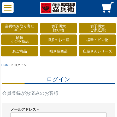
嘉兵衛お取り寄せ
切子明太
切子明太
ギフト
（贈り物）
（ご家庭用）
珍味
博多のお土産
塩辛・ビン物
クジラ商品
あご商品
福さ屋商品
庄屋さんシリーズ
HOME
ログイン
ログイン
会員登録がお済みのお客様
メールアドレス
(