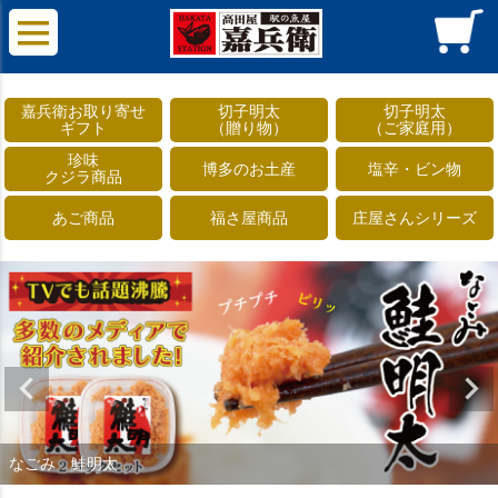
嘉兵衛お取り寄せ
切子明太
切子明太
ギフト
（贈り物）
（ご家庭用）
珍味
博多のお土産
塩辛・ビン物
クジラ商品
あご商品
福さ屋商品
庄屋さんシリーズ
なごみ 鮭明太