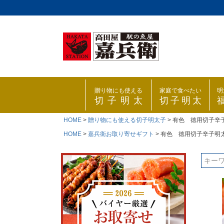
贈り物にも使える
家庭で食べたい
明
切子明太
切子明太
HOME
贈り物にも使える切子明太子
有色 徳用切子辛子
HOME
嘉兵衛お取り寄せギフト
有色 徳用切子辛子明太 