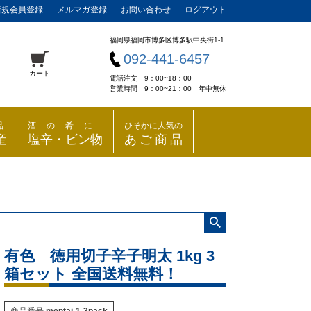
新規会員登録
メルマガ登録
お問い合わせ
ログアウト
福岡県福岡市博多区博多駅中央街1-1
092-441-6457
カート
電話注文 9：00~18：00
営業時間 9：00~21：00 年中無休
品
酒の肴に
ひそかに人気の
産
塩辛・ビン物
あご商品
有色 徳用切子辛子明太 1kg 3
箱セット 全国送料無料！