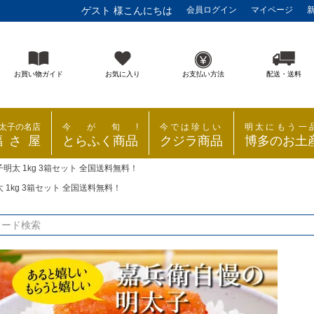
ゲスト 様こんにちは
会員ログイン
マイページ
お買い物ガイド
お気に入り
お支払い方法
配送・送料
太子の名店
今が旬!
今では珍しい
明太にもう一
福さ屋
とらふく商品
クジラ商品
博多のお土
明太 1kg 3箱セット 全国送料無料！
1kg 3箱セット 全国送料無料！
検索