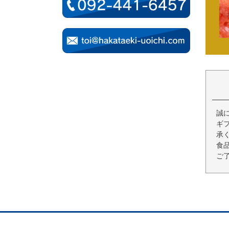
誠
ギ
承
食
ご