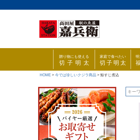
贈り物にも使える
家庭で食べたい
明
切子明太
切子明太
HOME
今では珍しいクジラ商品
鯨すじ煮込