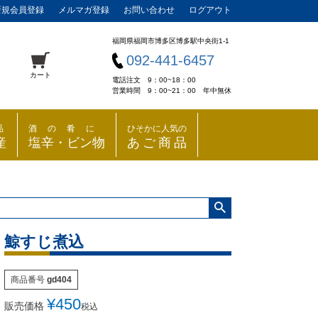
新規会員登録
メルマガ登録
お問い合わせ
ログアウト
福岡県福岡市博多区博多駅中央街1-1
092-441-6457
カート
電話注文 9：00~18：00
営業時間 9：00~21：00 年中無休
品
酒の肴に
ひそかに人気の
産
塩辛・ビン物
あご商品
鯨すじ煮込
商品番号
gd404
¥
450
販売価格
税込