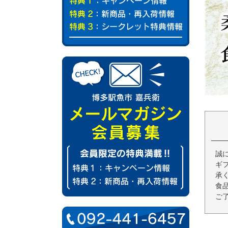
誠
ギ
承
食
ご