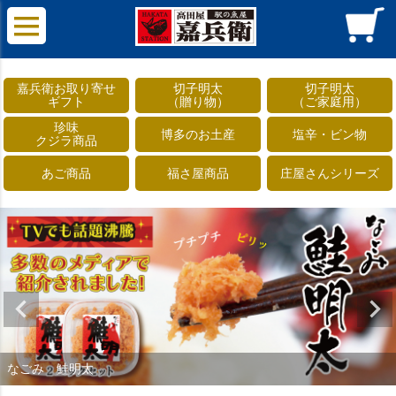
嘉兵衛お取り寄せ
切子明太
切子明太
ギフト
（贈り物）
（ご家庭用）
珍味
博多のお土産
塩辛・ビン物
クジラ商品
あご商品
福さ屋商品
庄屋さんシリーズ
なごみ 鮭明太