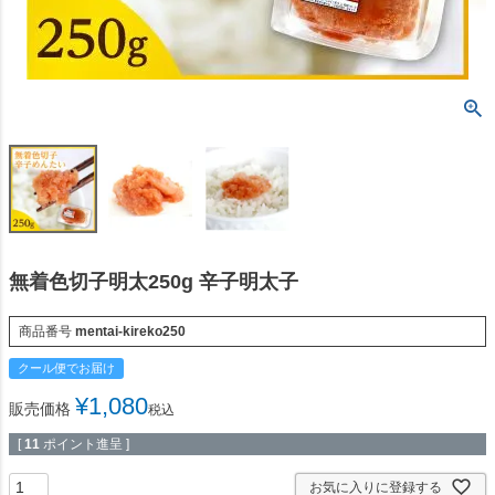
無着色切子明太250g 辛子明太子
商品番号
mentai-kireko250
クール便でお届け
¥
1,080
販売価格
税込
[
11
ポイント進呈 ]
お気に入りに登録する